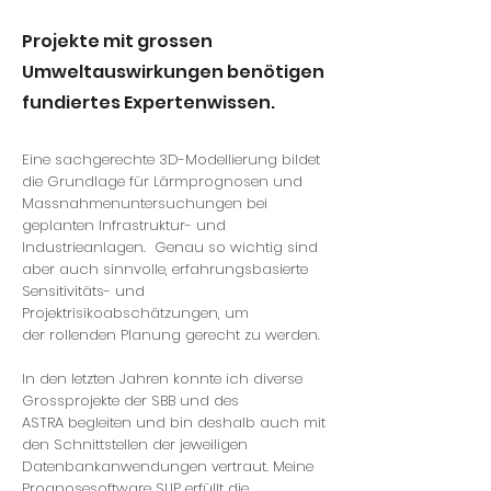
Projekte mit grossen
Umweltauswirkungen benötigen
fundiertes Expertenwissen.
Eine sachgerechte 3D-Modellierung bildet
die Grundlage für Lärmprognosen und
Massnahmenuntersuchungen bei
geplanten
Infrastruktur- und
Industrieanlag
en. Genau so wichtig
sind
a
ber auch
sinnvolle, erfahrungsbasierte
Sensitivitäts- und
Projektrisikoabschätzungen, um
der
r
ollend
en Planung gerecht zu werden.
In den letzten Jahren konnte ich divers
e
Grossprojekte
der SBB und des
ASTRA
begleiten und bin desha
lb
auch
mit
den Schnittstellen der jeweiligen
Datenbankanwendungen vertraut. Meine
Prognosesoftware SLIP erfüllt die