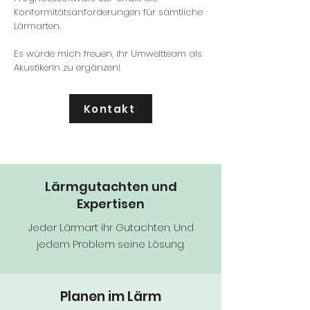
Konformitätsanforderungen für
sämtliche
Lärmarten.
E
s würde mich freu
en, ihr Um
weltteam als
Akustikerin zu ergänzen!
Kontakt
Lärmgutachten und
Expertisen
Jeder Lärmart ihr Gutachten. Und
jedem Problem seine Lösung.
Planen im Lärm