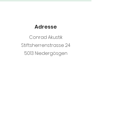
Adresse
Conrad Akustik
Stiftsherrenstrasse 24
5013 Niedergösgen
Telefon
+41 62 822 09 00
+41 79 503 57 62