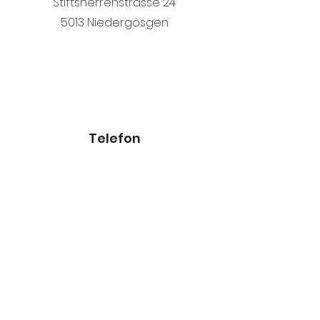
Stiftsherrenstrasse 24
5013 Niedergösgen
Telefon
+41 62 822 09 00
+41 79 503 57 62
E-Mail