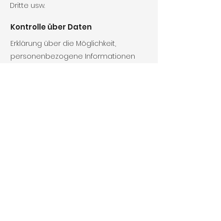
Dritte usw.
Kontrolle über Daten
Erklärung über die Möglichkeit,
personenbezogene Informationen
und Daten einzusehen, zu ändern und
zu aktualisieren, Bedenken bezüglich
der Datenverwendung usw.
Datensicherheit
Schutzmaßnahmen der Nutzerdaten,
Datenverschlüsselung,
Serverinformationen, auf denen die
Daten gespeichert werden,
Datenübertragung usw.
Erfahre
hier
mehr.